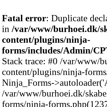
Fatal error
: Duplicate decla
in
/var/www/burhoei.dk/s
content/plugins/ninja-
forms/includes/Admin/CP
Stack trace: #0 /var/www/b
content/plugins/ninja-form
Ninja_Forms->autoloader(
/var/www/burhoei.dk/skabel
forms/ninja-forms.php(1237